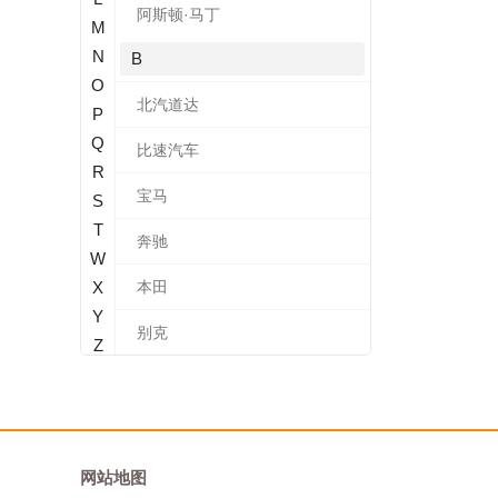
阿斯顿·马丁
M
N
B
O
北汽道达
P
Q
比速汽车
R
宝马
S
T
奔驰
W
X
本田
Y
别克
Z
标致
北汽新能源
宝沃
网站地图