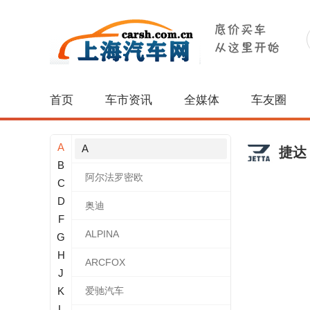
首页
车市资讯
全媒体
车友圈
A
A
捷达
B
阿尔法罗密欧
C
D
奥迪
F
ALPINA
G
H
ARCFOX
J
K
爱驰汽车
L