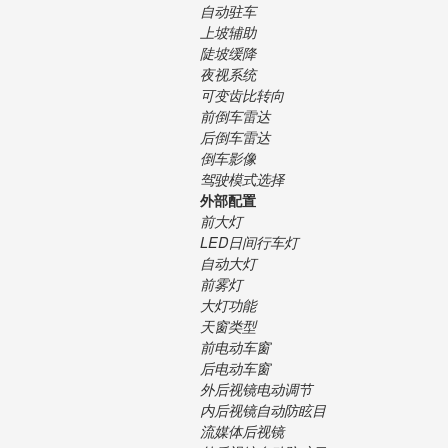
自动驻车
上坡辅助
陡坡缓降
夜视系统
可变齿比转向
前倒车雷达
后倒车雷达
倒车影像
驾驶模式选择
外部配置
前大灯
LED日间行车灯
自动大灯
前雾灯
大灯功能
天窗类型
前电动车窗
后电动车窗
外后视镜电动调节
内后视镜自动防眩目
流媒体后视镜