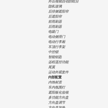
外后视镜自动防眩目
隐私玻璃
后排侧遮阳帘
后遮阳帘
前雨刷器
后雨刷器
电吸门
电动侧滑门
电动行李厢
车顶行李架
中控锁
智能钥匙
远程遥控功能
尾翼
运动外观套件
内部配置
内饰材质
车内氛围灯
遮阳板化妆镜
多功能方向盘
方向盘调节
方向盘加热