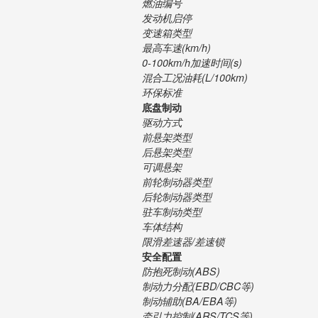
燃油编号
发动机启停
变速箱类型
最高车速(km/h)
0-100km/h加速时间(s)
混合工况油耗(L/100km)
环保标准
底盘制动
驱动方式
前悬架类型
后悬架类型
可调悬架
前轮制动器类型
后轮制动器类型
驻车制动类型
车体结构
限滑差速器/差速锁
安全配置
防抱死制动(ABS)
制动力分配(EBD/CBC等)
制动辅助(BA/EBA等)
牵引力控制(ARS/TCS等)