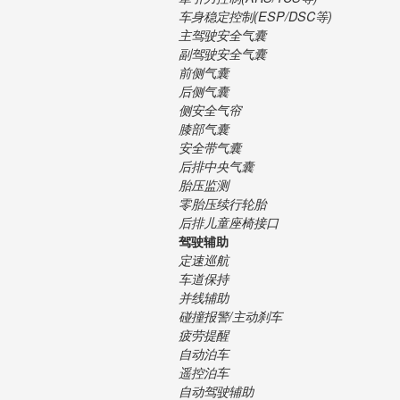
车身稳定控制(ESP/DSC等)
主驾驶安全气囊
副驾驶安全气囊
前侧气囊
后侧气囊
侧安全气帘
膝部气囊
安全带气囊
后排中央气囊
胎压监测
零胎压续行轮胎
后排儿童座椅接口
驾驶辅助
定速巡航
车道保持
并线辅助
碰撞报警/主动刹车
疲劳提醒
自动泊车
遥控泊车
自动驾驶辅助