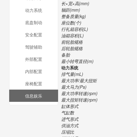
长×宽×高(mm)
轴距(mm)
动力系统
整备质量(kg)
底盘制动
座位数(个)
行礼箱容积(L)
安全配置
油箱容积(L)
前轮胎规格
驾驶辅助
后轮胎规格
备胎
外部配置
最小转弯直径(m)
动力系统
内部配置
排气量(mL)
最大功率/最大扭矩
座椅配置
最大马力(Ps)
最大功率转速(rpm)
信息娱乐
最大扭矩转速(rpm)
缸体形式
气缸数
进气形式
供油方式
压缩比