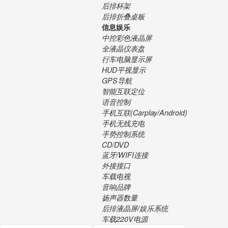
后排杯架
后排折叠桌板
信息娱乐
中控彩色液晶屏
全液晶仪表盘
行车电脑显示屏
HUD平视显示
GPS导航
智能互联定位
语音控制
手机互联(Carplay/Android)
手机无线充电
手势控制系统
CD/DVD
蓝牙/WIFI连接
外接接口
车载电视
音响品牌
扬声器数量
后排液晶屏/娱乐系统
车载220V电源