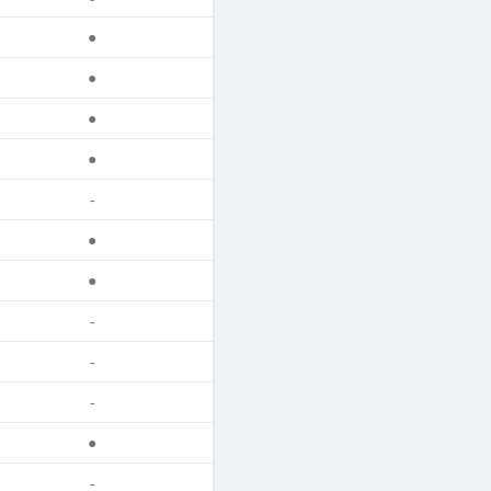
●
●
●
●
-
●
●
-
-
-
●
-