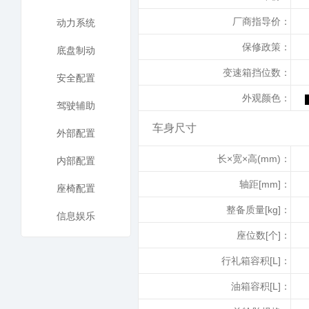
厂商指导价：
动力系统
保修政策：
底盘制动
变速箱挡位数：
安全配置
外观颜色：
驾驶辅助
车身尺寸
外部配置
长×宽×高(mm)：
内部配置
轴距[mm]：
座椅配置
整备质量[kg]：
信息娱乐
座位数[个]：
行礼箱容积[L]：
油箱容积[L]：