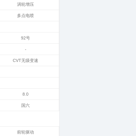
涡轮增压
多点电喷
92号
-
CVT无级变速
8.0
国六
前轮驱动