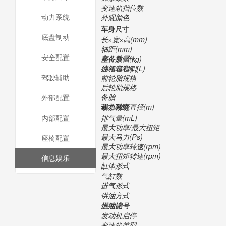
变速箱挡位数
动力系统
外观颜色
车身尺寸
底盘制动
长×宽×高(mm)
轴距(mm)
安全配置
整备质量(kg)
座位数(个)
行礼箱容积(L)
油箱容积(L)
驾驶辅助
前轮胎规格
后轮胎规格
备胎
外部配置
最小转弯直径(m)
动力系统
排气量(mL)
内部配置
最大功率/最大扭矩
最大马力(Ps)
座椅配置
最大功率转速(rpm)
最大扭矩转速(rpm)
信息娱乐
缸体形式
气缸数
进气形式
供油方式
压缩比
燃油编号
发动机启停
变速箱类型