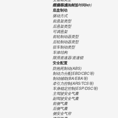
最高车速(km/h)
0-100km/h加速时间(s)
混合工况油耗(L/100km)
环保标准
底盘制动
驱动方式
前悬架类型
后悬架类型
可调悬架
前轮制动器类型
后轮制动器类型
驻车制动类型
车体结构
限滑差速器/差速锁
安全配置
防抱死制动(ABS)
制动力分配(EBD/CBC等)
制动辅助(BA/EBA等)
牵引力控制(ARS/TCS等)
车身稳定控制(ESP/DSC等)
主驾驶安全气囊
副驾驶安全气囊
前侧气囊
后侧气囊
侧安全气帘