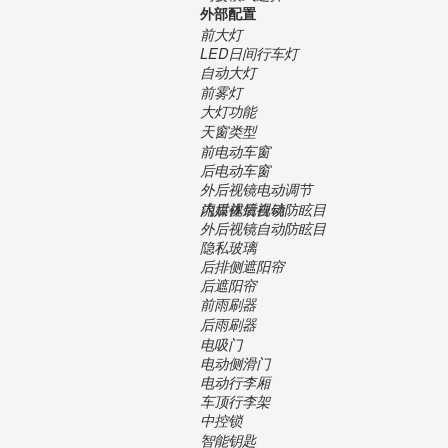
外部配置
前大灯
LED日间行车灯
自动大灯
前雾灯
大灯功能
天窗类型
前电动车窗
后电动车窗
外后视镜电动调节
内后视镜自动防眩目
流媒体后视镜
外后视镜自动防眩目
隐私玻璃
后排侧遮阳帘
后遮阳帘
前雨刷器
后雨刷器
电吸门
电动侧滑门
电动行李厢
车顶行李架
中控锁
智能钥匙