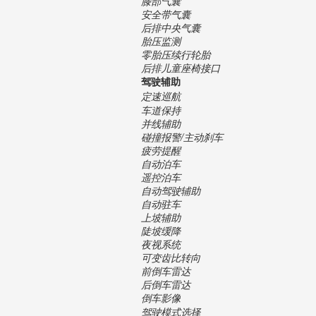
膝部气囊
安全带气囊
后排中央气囊
胎压监测
零胎压续行轮胎
后排儿童座椅接口
驾驶辅助
定速巡航
车道保持
并线辅助
碰撞报警/主动刹车
疲劳提醒
自动泊车
遥控泊车
自动驾驶辅助
自动驻车
上坡辅助
陡坡缓降
夜视系统
可变齿比转向
前倒车雷达
后倒车雷达
倒车影像
驾驶模式选择