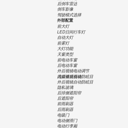
后倒车雷达
倒车影像
驾驶模式选择
外部配置
前大灯
LED日间行车灯
自动大灯
前雾灯
大灯功能
天窗类型
前电动车窗
后电动车窗
外后视镜电动调节
内后视镜自动防眩目
流媒体后视镜
外后视镜自动防眩目
隐私玻璃
后排侧遮阳帘
后遮阳帘
前雨刷器
后雨刷器
电吸门
电动侧滑门
电动行李厢