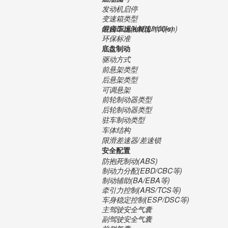
发动机启停
变速箱类型
最高车速(km/h)
0-100km/h加速时间(s)
混合工况油耗(L/100km)
环保标准
底盘制动
驱动方式
前悬架类型
后悬架类型
可调悬架
前轮制动器类型
后轮制动器类型
驻车制动类型
车体结构
限滑差速器/差速锁
安全配置
防抱死制动(ABS)
制动力分配(EBD/CBC等)
制动辅助(BA/EBA等)
牵引力控制(ARS/TCS等)
车身稳定控制(ESP/DSC等)
主驾驶安全气囊
副驾驶安全气囊