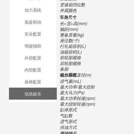
变速箱挡位数
动力系统
外观颜色
车身尺寸
底盘制动
长×宽×高(mm)
轴距(mm)
安全配置
整备质量(kg)
座位数(个)
驾驶辅助
行礼箱容积(L)
油箱容积(L)
前轮胎规格
外部配置
后轮胎规格
备胎
内部配置
最小转弯直径(m)
动力系统
排气量(mL)
座椅配置
最大功率/最大扭矩
最大马力(Ps)
信息娱乐
最大功率转速(rpm)
最大扭矩转速(rpm)
缸体形式
气缸数
进气形式
供油方式
压缩比
燃油编号