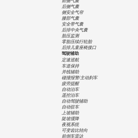
前侧气囊
后侧气囊
侧安全气帘
膝部气囊
安全带气囊
后排中央气囊
胎压监测
零胎压续行轮胎
后排儿童座椅接口
驾驶辅助
定速巡航
车道保持
并线辅助
碰撞报警/主动刹车
疲劳提醒
自动泊车
遥控泊车
自动驾驶辅助
自动驻车
上坡辅助
陡坡缓降
夜视系统
可变齿比转向
前倒车雷达