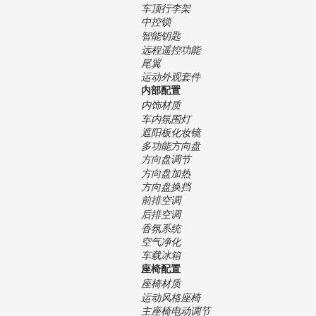
车顶行李架
中控锁
智能钥匙
远程遥控功能
尾翼
运动外观套件
内部配置
内饰材质
车内氛围灯
遮阳板化妆镜
多功能方向盘
方向盘调节
方向盘加热
方向盘换挡
前排空调
后排空调
香氛系统
空气净化
车载冰箱
座椅配置
座椅材质
运动风格座椅
主座椅电动调节