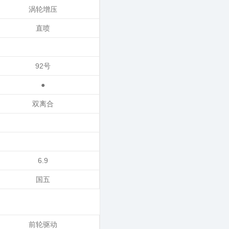
涡轮增压
直喷
92号
●
双离合
6.9
国五
前轮驱动