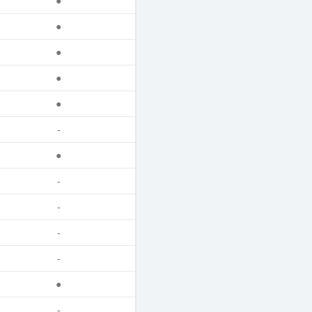
●
●
●
●
●
-
●
-
-
-
-
●
-