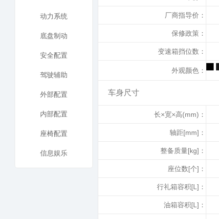
厂商指导价：
动力系统
保修政策：
底盘制动
变速箱挡位数：
安全配置
外观颜色：
驾驶辅助
车身尺寸
外部配置
内部配置
长×宽×高(mm)：
轴距[mm]：
座椅配置
整备质量[kg]：
信息娱乐
座位数[个]：
行礼箱容积[L]：
油箱容积[L]：