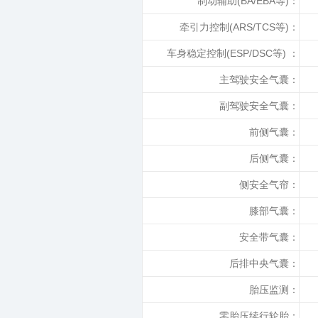
制动辅助(BA/EBA等)：
牵引力控制(ARS/TCS等)：
车身稳定控制(ESP/DSC等) ：
主驾驶安全气囊：
副驾驶安全气囊：
前侧气囊：
后侧气囊：
侧安全气帘：
膝部气囊：
安全带气囊：
后排中央气囊：
胎压监测：
零胎压续行轮胎：